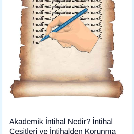
ve
İntihalden
Korunma
Yolları
Akademik İntihal Nedir? İntihal
Çeşitleri ve İntihalden Korunma