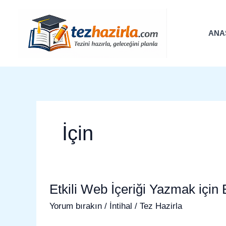
İçeriğe
atla
ANA
İçin
Etkili
Etkili Web İçeriği Yazmak için
Web
İçeriği
Yorum bırakın
/
İntihal
/
Tez Hazirla
Yazmak