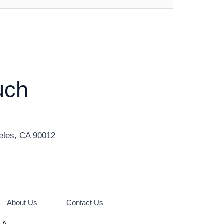
uch
eles, CA 90012
About Us
Contact Us
LA