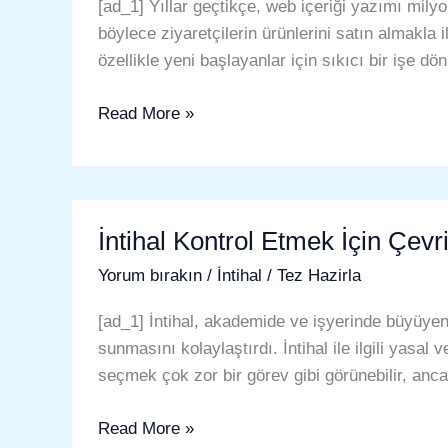
için
[ad_1] Yıllar geçtikçe, web içeriği yazımı milyo
Beş
böylece ziyaretçilerin ürünlerini satın almakla il
İpucu
özellikle yeni başlayanlar için sıkıcı bir işe dö
Read More »
İntihal
İntihal Kontrol Etmek İçin Çevr
Kontrol
Etmek
Yorum bırakın
/
İntihal
/
Tez Hazirla
İçin
Çevrimiçi
[ad_1] İntihal, akademide ve işyerinde büyüyen
Bir
sunmasını kolaylaştırdı. İntihal ile ilgili yasal 
İntihal
seçmek çok zor bir görev gibi görünebilir, ancak
Aracı
Read More »
Seçme