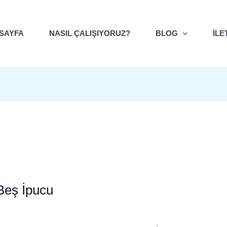
E-
posta
Adresi
SAYFA
NASIL ÇALIŞIYORUZ?
BLOG
İLE
 Beş İpucu