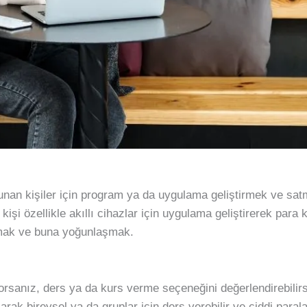
nan kişiler için program ya da uygulama geliştirmek ve sat
 kişi özellikle akıllı cihazlar için uygulama geliştirerek par
ulmak ve buna yoğunlaşmak.
yorsanız, ders ya da kurs verme seçeneğini değerlendirebili
açarak bireysel ya da gruplar için ders verebilir ve ciddi paral