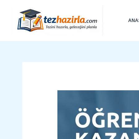
İçeriğe
atla
ANA