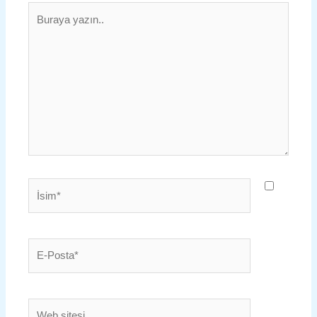
Buraya
yazın..
İsim*
E-
Posta*
Web